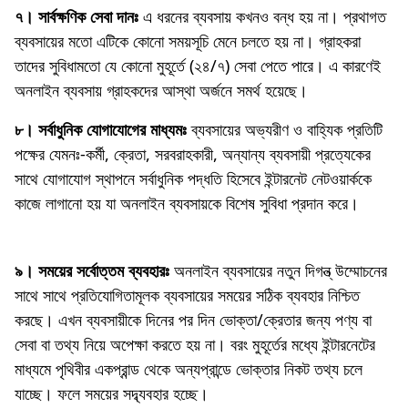
৭। সার্বক্ষণিক সেবা দানঃ
এ ধরনের ব্যবসায় কখনও বন্ধ হয় না। প্রথাগত
ব্যবসায়ের মতো এটিকে কোনো সময়সূচি মেনে চলতে হয় না। গ্রাহকরা
তাদের সুবিধামতো যে কোনো মুহূর্তে (২৪/৭) সেবা পেতে পারে। এ কারণেই
অনলাইন ব্যবসায় গ্রাহকদের আস্থা অর্জনে সমর্থ হয়েছে।
৮। সর্বাধুনিক যোগাযোগের মাধ্যমঃ
ব্যবসায়ের অভ্যরীণ ও বাহ্যিক প্রতিটি
পক্ষের যেমনঃ-কর্মী, ক্রেতা, সরবরাহকারী, অন্যান্য ব্যবসায়ী প্রত্যেকের
সাথে যোগাযোগ স্থাপনে সর্বাধুনিক পদ্ধতি হিসেবে ইন্টারনেট নেটওয়ার্ককে
কাজে লাগানো হয় যা অনলাইন ব্যবসায়কে বিশেষ সুবিধা প্রদান করে।
Technology Updates
৯। সময়ের সর্বোত্তম ব্যবহারঃ
অনলাইন ব্যবসায়ের নতুন দিগন্ত্ উম্মোচনের
সাথে সাথে প্রতিযোগিতামূলক ব্যবসায়ের সময়ের সঠিক ব্যবহার নিশ্চিত
করছে। এখন ব্যবসায়ীকে দিনের পর দিন ভোক্তা/ক্রেতার জন্য পণ্য বা
সেবা বা তথ্য নিয়ে অপেক্ষা করতে হয় না। বরং মুহূর্তের মধ্যে ইন্টারনেটের
মাধ্যমে পৃথিবীর একপ্রান্ড থেকে অন্যপ্রান্ডে ভোক্তার নিকট তথ্য চলে
যাচ্ছে। ফলে সময়ের সদ্ব্যবহার হচ্ছে।