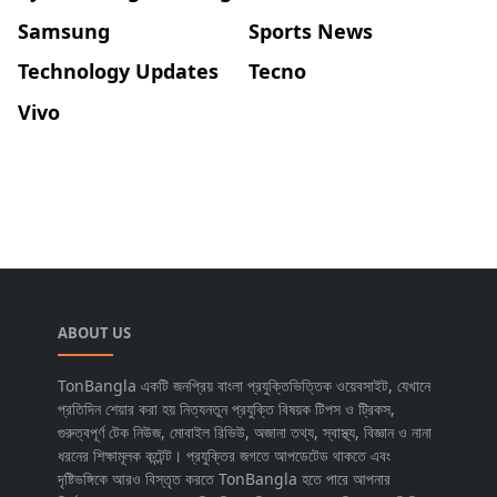
Samsung
Sports News
Technology Updates
Tecno
Vivo
ABOUT US
TonBangla একটি জনপ্রিয় বাংলা প্রযুক্তিভিত্তিক ওয়েবসাইট, যেখানে
প্রতিদিন শেয়ার করা হয় নিত্যনতুন প্রযুক্তি বিষয়ক টিপস ও ট্রিকস,
গুরুত্বপূর্ণ টেক নিউজ, মোবাইল রিভিউ, অজানা তথ্য, স্বাস্থ্য, বিজ্ঞান ও নানা
ধরনের শিক্ষামূলক কন্টেন্ট। প্রযুক্তির জগতে আপডেটেড থাকতে এবং
দৃষ্টিভঙ্গিকে আরও বিস্তৃত করতে TonBangla হতে পারে আপনার