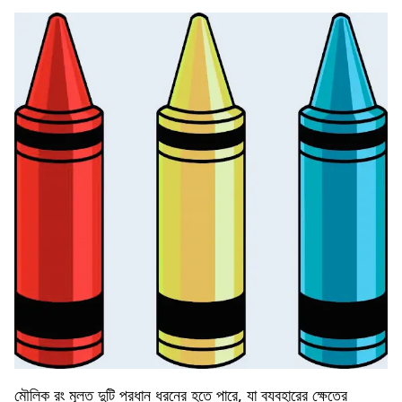
মৌলিক রং মূলত দুটি প্রধান ধরনের হতে পারে, যা ব্যবহারের ক্ষেত্রে