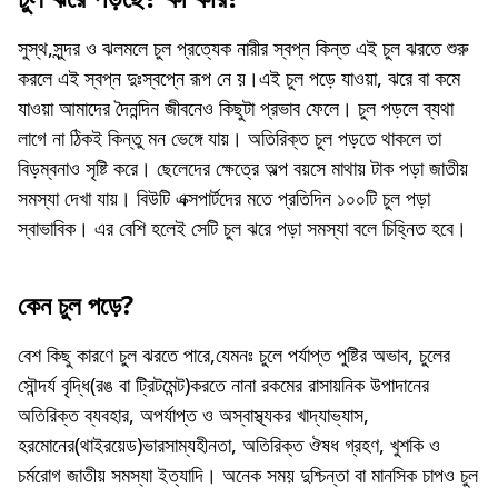
সুস্থ,সুন্দর ও ঝলমলে চুল প্রত্যেক নারীর স্বপ্ন কিন্ত এই চুল ঝরতে শুরু
করলে এই স্বপ্ন দুঃস্বপ্নে রূপ নে য়।এই চুল পড়ে যাওয়া, ঝরে বা কমে
যাওয়া আমাদের দৈনন্দিন জীবনেও কিছুটা প্রভাব ফেলে। চুল পড়লে ব্যথা
লাগে না ঠিকই কিন্তু মন ভেঙ্গে যায়। অতিরিক্ত চুল পড়তে থাকলে তা
বিড়ম্বনাও সৃষ্টি করে। ছেলেদের ক্ষেত্রে অল্প বয়সে মাথায় টাক পড়া জাতীয়
সমস্যা দেখা যায়। বিউটি এক্সপার্টদের মতে প্রতিদিন ১০০টি চুল পড়া
স্বাভাবিক। এর বেশি হলেই সেটি চুল ঝরে পড়া সমস্যা বলে চিহ্নিত হবে।
কেন চুল পড়ে?
বেশ কিছু কারণে চুল ঝরতে পারে,যেমনঃ চুলে পর্যাপ্ত পুষ্টির অভাব, চুলের
সৌন্দর্য বৃদ্ধি(রঙ বা ট্রিটমেন্ট)করতে নানা রকমের রাসায়নিক উপাদানের
অতিরিক্ত ব্যবহার, অপর্যাপ্ত ও অস্বাস্থ্যকর খাদ্যাভ্যাস,
হরমোনের(থাইরয়েড)ভারসাম্যহীনতা, অতিরিক্ত ঔষধ গ্রহণ, খুশকি ও
চর্মরোগ জাতীয় সমস্যা ইত্যাদি। অনেক সময় দুশ্চিন্তা বা মানসিক চাপও চুল