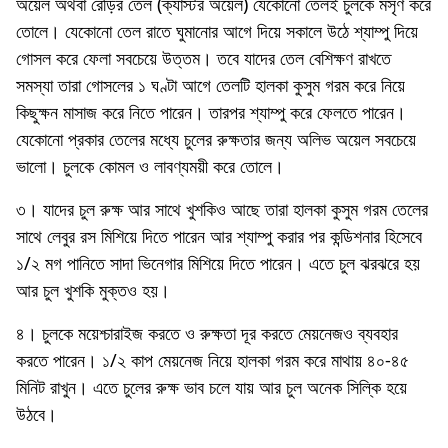
অয়েল অথবা রেড়ির তেল (ক্যাস্টর অয়েল) যেকোনো তেলই চুলকে মসৃণ করে
তোলে। যেকোনো তেল রাতে ঘুমানোর আগে দিয়ে সকালে উঠে শ্যাম্পু দিয়ে
গোসল করে ফেলা সবচেয়ে উত্তম। তবে যাদের তেল বেশিক্ষণ রাখতে
সমস্যা তারা গোসলের ১ ঘণ্টা আগে তেলটি হালকা কুসুম গরম করে নিয়ে
কিছুক্ষন মাসাজ করে নিতে পারেন। তারপর শ্যাম্পু করে ফেলতে পারেন।
যেকোনো প্রকার তেলের মধ্যে চুলের রুক্ষতার জন্য অলিভ অয়েল সবচেয়ে
ভালো। চুলকে কোমল ও লাবণ্যময়ী করে তোলে।
৩। যাদের চুল রুক্ষ আর সাথে খুশকিও আছে তারা হালকা কুসুম গরম তেলের
সাথে লেবুর রস মিশিয়ে দিতে পারেন আর শ্যাম্পু করার পর কন্ডিশনার হিসেবে
১/২ মগ পানিতে সাদা ভিনেগার মিশিয়ে দিতে পারেন। এতে চুল ঝরঝরে হয়
আর চুল খুশকি মুক্তও হয়।
৪। চুলকে ময়েশ্চারাইজ করতে ও রুক্ষতা দূর করতে মেয়নেজও ব্যবহার
করতে পারেন। ১/২ কাপ মেয়নেজ নিয়ে হালকা গরম করে মাথায় ৪০-৪৫
মিনিট রাখুন। এতে চুলের রুক্ষ ভাব চলে যায় আর চুল অনেক সিল্কি হয়ে
উঠবে।