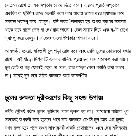
বোতলে রেখে তা এক সপ্তাহ রোদে দিতে হবে। এরপর প্রতি সপ্তাহে
একদিন বা দুইদিন রাতে তেলটি গরম করে মাথায় ভালো করে ম্যাসাজ করে
সকালে শ্যাম্পু করে ফেলুন। যদি ত্বক তৈলাক্ত হয় অথবা ব্রণের সমস্যা
থাকে তবে রাতে তেল না দেওয়াই ভালো। তেল মাথায় দিয়ে এক ঘণ্টা রেখে
শ্যাম্পু করে ফেলুন। এতেও ভালো উপকার পাওয়া যাবে।
আমলকী, বহেরা, হরিতকী চুল পড়া রোধ করে এবং মেথি চুলের কোমলতা বজায়
রাখে। এই গুঁড়ো মিশ্রণটি একবার বানিয়ে প্রায় ছয় মাস সংরক্ষণ করা যায়।
চুল ছোট বা বড় যেমনই হোক না কেন, তার যত্নে কোন কমতি রাখা চলবে
না। তবেই চুল হয়ে উঠবে ঝলমলে আর আকর্ষণীয়।
চুলের রুক্ষতা দূরীকরণের কিছু সহজ উপায়ঃ
নারীর সৌন্দর্য বর্ধনে চুলের ভূমিকার কোন তুলনা হয় না। যেকোনো নারীকে খুব
সহজেই রূপবতী করে তুলতে পারে তার ঝলমলে রেশমি চুল আর এই চুলই
যখন রুক্ষ হয়ে পড়ে তখন লাবণ্যময়ী একটি চেহারাতেও এনে দেয় মলিনতার
ছাপ। আমাদের বর্তমান যান্ত্রিক জীবনে চুল রুক্ষ হওয়ার অনেক কারণ