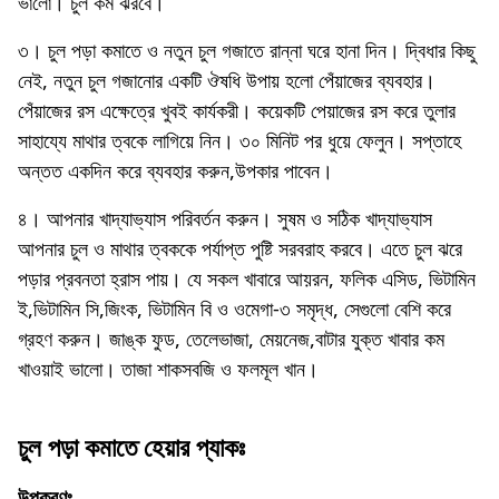
ভালো। চুল কম ঝরবে।
৩। চুল পড়া কমাতে ও নতুন চুল গজাতে রান্না ঘরে হানা দিন। দ্বিধার কিছু
নেই, নতুন চুল গজানোর একটি ঔষধি উপায় হলো পেঁয়াজের ব্যবহার।
পেঁয়াজের রস এক্ষেত্রে খুবই কার্যকরী। কয়েকটি পেয়াজের রস করে তুলার
সাহায্যে মাথার ত্বকে লাগিয়ে নিন। ৩০ মিনিট পর ধুয়ে ফেলুন। সপ্তাহে
অন্তত একদিন করে ব্যবহার করুন,উপকার পাবেন।
৪। আপনার খাদ্যাভ্যাস পরিবর্তন করুন। সুষম ও সঠিক খাদ্যাভ্যাস
আপনার চুল ও মাথার ত্বককে পর্যাপ্ত পুষ্টি সরবরাহ করবে। এতে চুল ঝরে
পড়ার প্রবনতা হ্রাস পায়। যে সকল খাবারে আয়রন, ফলিক এসিড, ভিটামিন
ই,ভিটামিন সি,জিংক, ভিটামিন বি ও ওমেগা-৩ সমৃদ্ধ, সেগুলো বেশি করে
গ্রহণ করুন। জাঙ্ক ফুড, তেলেভাজা, মেয়নেজ,বাটার যুক্ত খাবার কম
খাওয়াই ভালো। তাজা শাকসবজি ও ফলমূল খান।
চুল পড়া কমাতে হেয়ার প্যাকঃ
উপকরণঃ