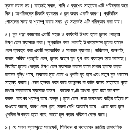
দ্রুত ময়লা হয়। কাজেই সবান, পানি ও ব্রাশের সাহায্যে এটি পরিষ্কার করে
নিন। অপরিচ্ছন্ন চিরুনি ব্যবহার ও চুল ঝরার একটি কারণ। প্রতিদিন
গোসলের সময় বা শ্যাম্পু করার সময় খুব সহজেই এটি পরিষ্কার করা যায়।
৫। চুল পড়া কমানোর একটি সহজ ও কার্যকরী উপায় হলো চুলের গোড়ায়
উষ্ণ তেল ম্যাসাজ করা। সুপ্রাচীন কাল থেকেই উপমহাদেশে চুলের যত্নে
তেল ব্যবহার করা একটি স্বাভাবিক ও সাধারন ব্যাপার। নারিকেল, জলপাই,
বাদাম, সরিষা প্রভৃতি তেল, চুলের যত্নে যুগ যুগ ধরে ব্যবহৃত হয়ে আসছে।
নিয়মিত চুলের গোড়ায় উষ্ণ তেল ম্যাসাজ করলে ফলে মাথার ত্বকে রক্ত
চলাচল বৃদ্ধি পাবে, ত্বকের মৃত কোষ ও খুশকি দূর হবে এবং নতুন চুল গজাতে
সাহায্য করবে। তেল হালকা গরম করে আঙ্গুলের বা কটন বলের সাহায্যে পুরো
মাথায় চক্রাকারে ম্যাসাজ করুন। কয়েক ঘণ্টা অথবা পুরো রাত অপেক্ষা
করুন, তারপর শ্যাম্পু করে ফেলুন। চুলে তেল দেয়া অবস্থায় বাড়ির বাইরে না
যাওয়ায় ভালো, কারণ তেল ধূলা, ময়লা বেশি আকর্ষন করে। এতে করে চুলে
খুশকির উপদ্রব হতে পারে, তাতে চুল পড়ার পরিমাণ বেড়ে যাবে।
৬। যে সকল শ্যাম্পুতে সালফেট, সিলিকন বা প্যারাবেন জাতীয় রাসায়নিক