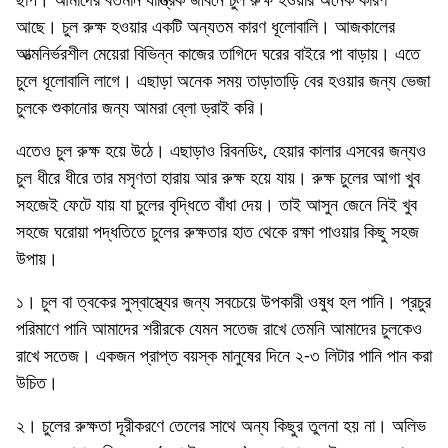
আছে। চুল রুক্ষ হওয়ার একটি অন্যতম কারণ ধূলোবালি। আজকালের
আত্মনির্ভরশীল মেয়েরা বিভিন্ন কাজের তাগিদে ঘরের বাইরে পা বাড়ায়। এতে
চুলে ধূলোবালি লাগে। এছাড়া অনেক সময় তাড়াতাড়ি বের হওয়ার জন্য ভেজা
চুলকে শুকানোর জন্য আমরা ব্লো ড্রাই করি।
এতেও চুল রুক্ষ হয়ে উঠে। এছাড়াও রিবনডিং, হেয়ার কালার এসবের জন্যও
চুল ধীরে ধীরে তার মসৃণতা হারায় আর রুক্ষ হয়ে যায়। রুক্ষ চুলের আগা খুব
সহজেই ফেটে যায় যা চুলের বৃদ্ধিতে বাঁধা দেয়। তাই আসুন জেনে নিই খুব
সহজে ঘরোয়া পদ্ধতিতে চুলের রুক্ষতার হাত থেকে রক্ষা পাওয়ার কিছু সহজ
উপায়।
১। চুল বা ত্বকের সুস্বাস্থ্যের জন্য সবচেয়ে উপকারী ওষুধ হল পানি। প্রচুর
পরিমাণে পানি আমাদের শরীরকে যেমন সতেজ রাখে তেমনি আমাদের চুলকেও
রাখে সতেজ। একজন প্রাপ্ত বয়স্ক মানুষের দিনে ২-৩ লিটার পানি পান করা
উচিত।
২। চুলের রুক্ষতা দূরীকরণে তেলের সাথে অন্য কিছুর তুলনা হয় না। অলিভ