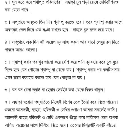
২। ঘুম হতে হবে পর্যাপ্ত পরিমাণের। এছাড়া চুল পড়া রোধে মেডিটেশনও
করা যেতে পারে।
৩। সপ্তাহে অন্তত তিন দিন শ্যাম্পু করতে হবে। তবে শ্যাম্পু করার আগে
অবশ্যই তেল দিয়ে এক ঘণ্টা রাখতে হবে। নাহলে চুল রুক্ষ হয়ে যাবে।
৪। সপ্তাহে এক দিন হট অয়েল ম্যাসাজ করুন আর সাথে লেবুর রস দিতে
পারলে আরও ভালো।
৫। শ্যাম্পু করার পর খুব ভালো করে বেশি করে পানি ব্যবহার করে চুল ধুয়ে
নিতে হবে যেন গোড়ায় শ্যাম্পু না থেকে যায়। শ্যাম্পু করার পর কনডিশনার
এমন ভাবে ব্যবহার করতে হবে যেন গোড়ায় না যায়।
৬। ঘন ঘন ব্লো ড্রাই বা হেয়ার স্ত্রেইট করা থেকে বিরত থাকুন।
৭। এছাড়া ঘরোয়া পদ্ধতিতে নিজেই বিশেষ তেল তৈরি করে নিতে পারেন।
শুকনো আমলকী, বহেরা, হরিতকী ও মেথির গুণাগুণ আমরা সকলেই জানি।
আমলকী,বহেরা,হরিতকী ও মেথি একসাথে গুঁড়ো করে নারিকেল তেল অথবা
অলিভ অয়েলের সাথে মিশিয়ে নিতে হবে। তেলের মিশ্রণটি একটি কাঁচের