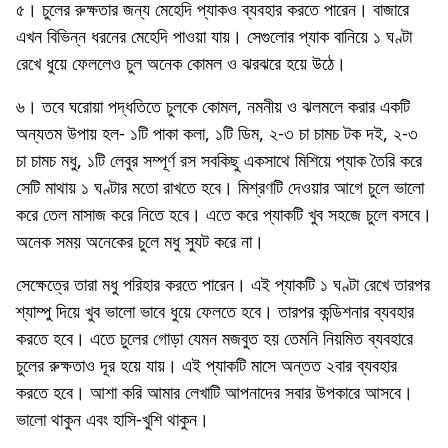
৫। চুলের রুক্ষতার জন্য মেহেদি প্যাকও ব্যবহার করতে পারেন। বাজারে
এখন বিভিন্ন ধরনের মেহেদি পাওয়া যায়। সেগুলোর প্যাক বানিয়ে ১ ঘণ্টা
রেখে ধুয়ে ফেললেও চুল অনেক কোমল ও ঝরঝরে হয়ে উঠে।
৬। তবে ঘরোয়া পদ্ধতিতে চুলকে কোমল, নমনীয় ও ঝলমলে করার একটি
অন্যতম উপায় হল- ১টি পাকা কলা, ১টি ডিম, ২-৩ চা চামচ টক দই, ২-৩
চা চামচ মধু, ১টি লেবুর সম্পূর্ণ রস সবকিছু একসাথে মিশিয়ে প্যাক তৈরি করে
সেটি মাথায় ১ ঘণ্টার মতো রাখতে হবে। মিশ্রণটি দেওয়ার আগে চুলে ভালো
করে তেল মাসাজ করে নিতে হবে। এতে করে প্যাকটি খুব সহজে চুলে বসবে।
অনেক সময় অনেকের চুলে মধু স্যুট করে না।
সেক্ষেত্রে তারা মধু পরিহার করতে পারেন। এই প্যাকটি ১ ঘণ্টা রেখে তারপর
শ্যাম্পু দিয়ে খুব ভালো ভাবে ধুয়ে ফেলতে হবে। তারপর কন্ডিশনার ব্যবহার
করতে হবে। এতে চুলের গোড়া যেমন মজবুত হয় তেমনি নিয়মিত ব্যবহারে
চুলের রুক্ষতাও দূর হয়ে যায়। এই প্যাকটি মাসে অন্তত ২বার ব্যবহার
করতে হবে। আশা করি আমার লেখাটি আপনাদের সবার উপকারে আসবে।
ভালো থাকুন এবং হাসি-খুশি থাকুন।