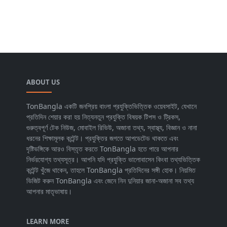
ABOUT US
TonBangla একটি জনপ্রিয় বাংলা প্রযুক্তিভিত্তিক ওয়েবসাইট, যেখানে
প্রতিদিন শেয়ার করা হয় নিত্যনতুন প্রযুক্তি বিষয়ক টিপস ও ট্রিকস,
গুরুত্বপূর্ণ টেক নিউজ, মোবাইল রিভিউ, অজানা তথ্য, স্বাস্থ্য, বিজ্ঞান ও নানা
ধরনের শিক্ষামূলক কন্টেন্ট। প্রযুক্তির জগতে আপডেটেড থাকতে এবং
দৃষ্টিভঙ্গিকে আরও বিস্তৃত করতে TonBangla হতে পারে আপনার
নির্ভরযোগ্য তথ্যসূত্র। আপনি যদি প্রযুক্তি ভালোবাসেন কিংবা তথ্যভিত্তিক
কন্টেন্ট খুঁজে থাকেন, তাহলে TonBangla প্রতিদিনের সঙ্গী হোক। নিয়মিত
ভিজিট করুন TonBangla এবং জেনে নিন দুনিয়ার জানা-অজানা সব তথ্য
আপনার মাতৃভাষায়।
LEARN MORE