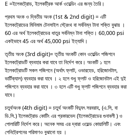
E =ইলেকট্রোড, ইলেকট্রিক আর্ক ওয়েল্ডিং এর জন্য তৈরি।
প্রথম অংক ও দ্বিতীয় অংক (1st & 2nd digit) = এটি
ইলেকট্রোডের মিনিমাম টেনসাইল স্ট্রেংথ বা সর্বনিম্ন টানা শক্তি বুঝায় ।
60 এর অর্থ ইলেকট্রোডের ধাতুর সর্বনিম্ন টানা শক্তি। 60,000 psi
একইভাবে 45 এর অর্থ 45,000 psi ইত্যাদি।
তৃতীয় অংক (3rd digit)= তৃতীয় অংকটি কোন ওয়েল্ডিং পজিশনে
ইলেকট্রোডটি ব্যবহার করা যাবে তা নির্দেশ করে। অংকটি ১ হলে
ইলেকট্রোডটি সকল পজিশনে (অর্থাৎ ফ্লাট, ওভারহেড, হরিজোনটাল,
ভার্টিক্যাল) ব্যবহার করা যাবে । ২ হলে শুধু ফ্লাট ও হরিজোনটাল এই দুই
পজিশনে ব্যবহার করা যাবে । ৩ হলে এটি শুধু ফ্লাট পজিশনে ব্যবহার করা
যাবে।
চতুর্থঅংক (4th digit) = চতুর্থ অংকটি বিদ্যুৎ সরবরাহ, (এ.সি, বা
ডি.সি.) ইলেকট্রোড কোটিং এর প্রকারভেদ (ইলেকট্রোডের গুনাবলী ) ও
পােলারিটি নির্দেশ করে। অনেক সময় এর দ্বারা ওয়েল্ড কোয়ালিটি। এবং
পেনিট্রেশনের পরিমাণও বুঝানাে হয় ।