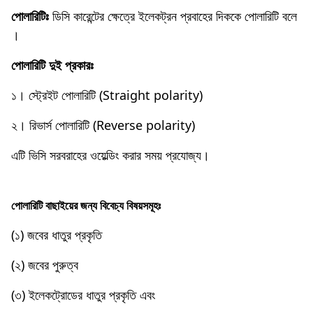
পােলারিটিঃ
ডিসি কারেন্টের ক্ষেত্রে ইলেকট্রন প্রবাহের দিককে পােলারিটি বলে
।
পােলারিটি দুই প্রকারঃ
১। স্ট্রেইট পােলারিটি (Straight polarity)
২। রিভার্স পােলারিটি (Reverse polarity)
এটি ভিসি সরবরাহের ওয়েল্ডিং করার সময় প্রযােজ্য।
পােলারিটি বাছাইয়ের জন্য বিবেচ্য বিষয়সমূহঃ
(১) জবের ধাতুর প্রকৃতি
(২) জবের পুরুত্ব
(৩) ইলেকট্রোডের ধাতুর প্রকৃতি এবং