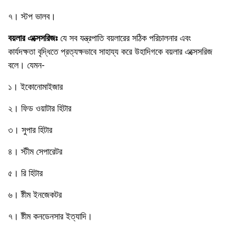
৭। স্টপ ভালব।
বয়লার এক্সেসরিজঃ
যে সব যন্ত্রপাতি বয়লারের সঠিক পরিচালনার এবং
কাৰ্যদক্ষতা বৃদ্ধিতে প্রত্যক্ষভাবে সাহায্য করে উহাদিগকে বয়লার এক্সেসরিজ
বলে। যেমন-
১। ইকোনােমাইজার
২। ফিড ওয়াটার হিটার
৩। সুপার হিটার
৪। স্টীম সেপারেটর
৫। রি হিটার
৬। ষ্টীম ইনজেকটর
৭। ষ্টীম কনডেনসার ইত্যাদি।