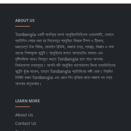
ABOUT US
TonBangla একটি জনপ্রিয় বাংলা প্রযুক্তিভিত্তিক ওয়েবসাইট, যেখানে
প্রতিদিন শেয়ার করা হয় নিত্যনতুন প্রযুক্তি বিষয়ক টিপস ও ট্রিকস,
গুরুত্বপূর্ণ টেক নিউজ, মোবাইল রিভিউ, অজানা তথ্য, স্বাস্থ্য, বিজ্ঞান ও নানা
ধরনের শিক্ষামূলক কন্টেন্ট। প্রযুক্তির জগতে আপডেটেড থাকতে এবং
দৃষ্টিভঙ্গিকে আরও বিস্তৃত করতে TonBangla হতে পারে আপনার
নির্ভরযোগ্য তথ্যসূত্র। আপনি যদি প্রযুক্তি ভালোবাসেন কিংবা তথ্যভিত্তিক
কন্টেন্ট খুঁজে থাকেন, তাহলে TonBangla প্রতিদিনের সঙ্গী হোক। নিয়মিত
ভিজিট করুন TonBangla এবং জেনে নিন দুনিয়ার জানা-অজানা সব তথ্য
আপনার মাতৃভাষায়।
LEARN MORE
About Us
Contact Us