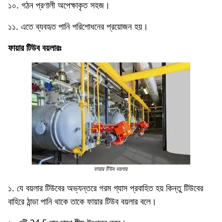
১০. গঠন প্রণালী অপেক্ষাকৃত সহজ।
১১. এতে ব্যবহৃত পানি পরিশোধনের প্রয়োজন হয়।
ফায়ার টিউব বয়লারঃ
ফায়ার টিউব বয়লার
১. যে বয়লার টিউবের অভ্যন্তরে গরম গ্যাস প্রবাহিত হয় কিন্তু টিউবের
বাহিরে ঠান্ডা পানি থাকে তাকে ফায়ার টিউব বয়লার বলে।