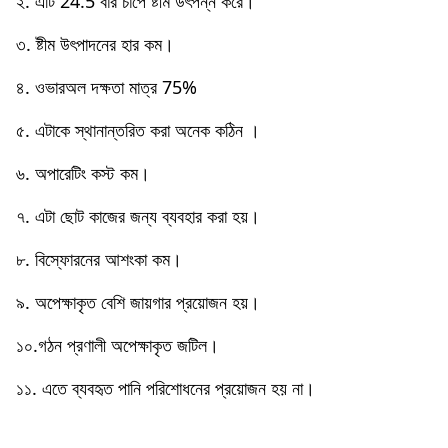
২. এটি 24.5 বার চাপে ষ্টীম উৎপন্ন করে।
৩. ষ্টীম উৎপাদনের হার কম।
৪. ওভারঅল দক্ষতা মাত্র 75%
৫. এটাকে স্থানান্তরিত করা অনেক কঠিন ।
৬. অপারেটিং কস্ট কম।
৭. এটা ছােট কাজের জন্য ব্যবহার করা হয়।
৮. বিস্ফোরনের আশংকা কম।
৯. অপেক্ষাকৃত বেশি জায়গার প্রয়ােজন হয়।
১০.গঠন প্রণালী অপেক্ষাকৃত জটিল।
১১. এতে ব্যবহৃত পানি পরিশোধনের প্রয়োজন হয় না।