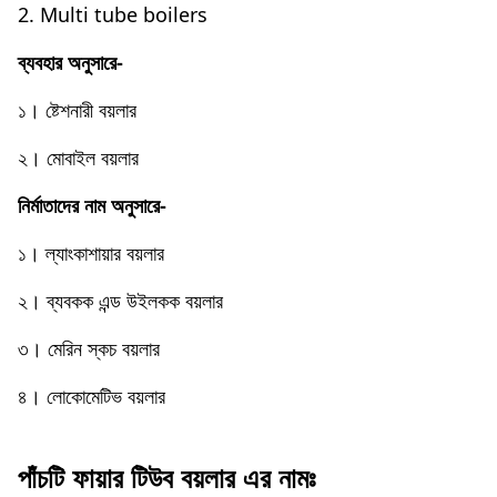
2. Multi tube boilers
ব্যবহার অনুসারে-
১। ষ্টেশনারী বয়লার
২। মােবাইল বয়লার
নির্মাতাদের নাম অনুসারে-
১। ল্যাংকাশায়ার বয়লার
২। ব্যবকক এন্ড উইলকক বয়লার
৩। মেরিন স্কচ বয়লার
৪। লােকোমেটিভ বয়লার
পাঁচটি ফায়ার টিউব বয়লার এর নামঃ