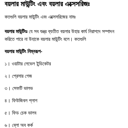
বয়লার মাউন্টিং এবং বয়লার এক্সেসরিজঃ
কতগুলি বয়লার মাউন্টিং এবং এক্সেসরিজের নামঃ
বয়লার মাউন্টিংঃ
যে সব যন্ত্র ব্যতীত বয়লার উহার কার্য নিরাপদে সম্পাদন
করিতে পারে না উহাকে বয়লার মাউন্টিং বলে। কতগুলি
বয়লার মাউন্টিং নিম্নরূপ-
১। ওয়াটার লেভেল ইন্ডিকেটর
২। প্রেসার গেজ
৩। সেফটি ভালভ
৪। ফিউজিবল প্লাগ
৫। ফিড চেক ভালব
৬। ব্লো অব কর্ক