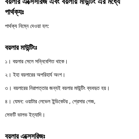
বয়লার এক্সেসরিজ এবং বয়লায় মাউন্টিং এর মধ্যে
পার্থক্যঃ
পার্থক্য নিম্নে দেওয়া হল:
বয়লার মাউন্টিংঃ
১। বয়লার সেলে সন্নিবেশিত থাকে।
২। ইহা বয়লারের অপরিহার্য অংশ।
৩। বয়লারের নিরাপত্তার জন্যই বয়লার মাউন্টিং ব্যবহৃত হয়।
৪। যেমন: ওয়াটার লেভেল ইন্ডিকেটর , প্রেসার গেজ,
সেফটি ভালভ ইত্যাদি।
বয়লার এক্সেসরিজঃ