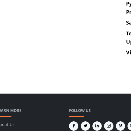
P
P
S
T
U
V
EARN MORE
FOLLOW US
bout Us