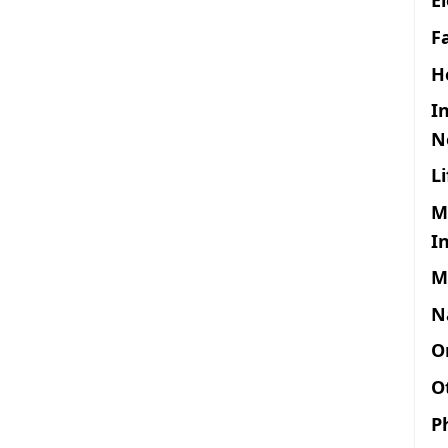
F
H
I
N
L
M
I
M
N
O
O
P