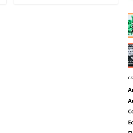
CA
A
A
C
E
E