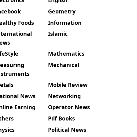
acebook
Geometry
ealthy Foods
Information
nternational
Islamic
ews
ifeStyle
Mathematics
easuring
Mechanical
nstruments
etals
Mobile Review
ational News
Networking
nline Earning
Operator News
thers
Pdf Books
hysics
Political News