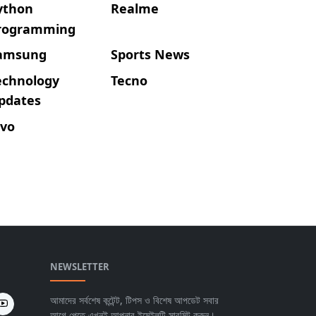
ython
Realme
rogramming
amsung
Sports News
echnology
Tecno
pdates
ivo
NEWSLETTER
আমাদের সর্বশেষ কন্টেন্ট, টিপস ও বিশেষ আপডেট সবার
আগে পেতে এখনই আপনার ইমেইলটি সাবমিট করুন।